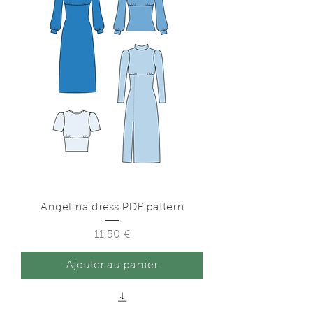
Angelina dress PDF pattern
Prix
11,50 €
Ajouter au panier