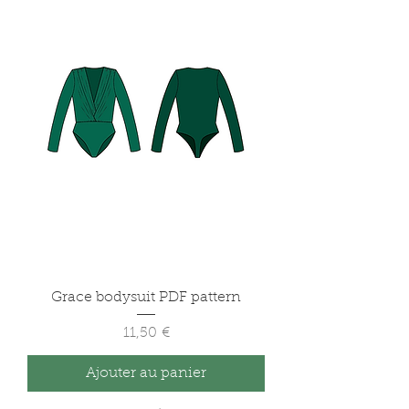
Grace bodysuit PDF pattern
Prix
11,50 €
Ajouter au panier