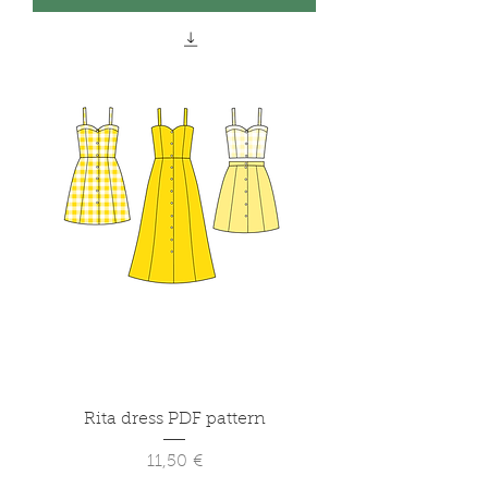
Rita dress PDF pattern
Prix
11,50 €