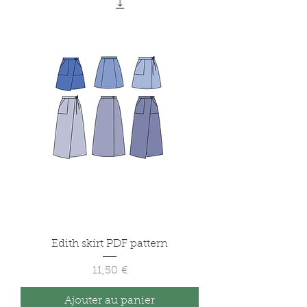
Edith skirt PDF pattern
Prix
11,50 €
Ajouter au panier