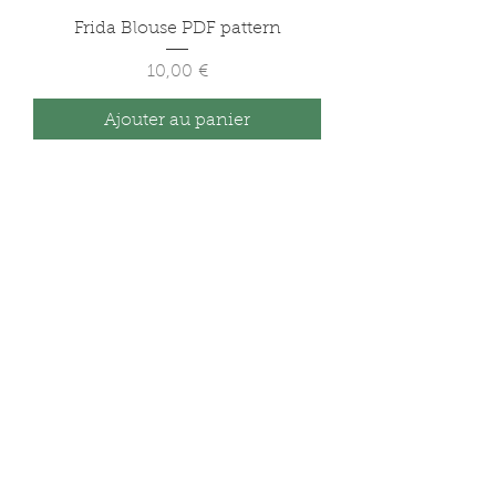
Frida Blouse PDF pattern
Prix
10,00 €
Ajouter au panier