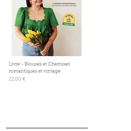
Livre - Blouses et Chemises
romantiques et vintage
Prix
22,00 €