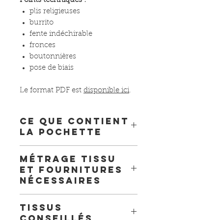
Points techniques :
plis religieuses
burrito
fente indéchirable
fronces
boutonnières
pose de biais
Le format PDF est
disponible
ici
.
Ce que contient
la pochette
Une jolie enveloppe japonaise
Métrage tissu
pour ranger votre patron.
et fournitures
Le planche de patron format A0
nécessaires
imprimée en couleurs.
Le livret d'explications en
Tissu chaine et trame (voir
couleurs et illustré par des
Tissus
métrage dans photos)
schémas.
conseillés
Fil assorti (bobine de 200m)