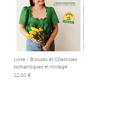
Broderie anglaise
Double gaze
Livre - Blouses et Chemises
Kit couture - Sac à proj
romantiques et vintage
Bernie
Prix
Prix promotionnel
22,00 €
À partir de
Atelier Bernie